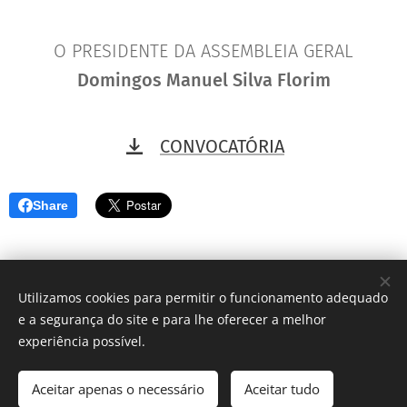
O PRESIDENTE DA ASSEMBLEIA GERAL
Domingos Manuel Silva Florim
CONVOCATÓRIA
Share
Utilizamos cookies para permitir o funcionamento adequado
e a segurança do site e para lhe oferecer a melhor
© 2026 Casa da Gaia
experiência possível.
Cookies
Idiomas
Aceitar apenas o necessário
Aceitar tudo
Português
English